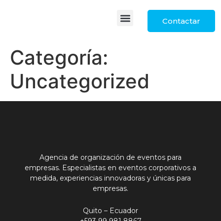
Contactar
Categoría:
Uncategorized
Agencia de
organización de eventos para
empresas
. Especialistas en eventos corporativos a
medida, experiencias innovadoras y únicas para
empresas.
Quito – Ecuador