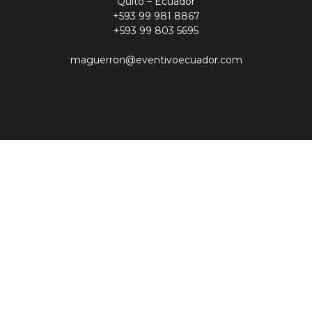
Quito – Ecuador
+593 99 981 8867
+593 99 803 5695
maguerron@eventivoecuador.com